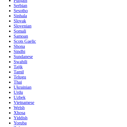
Punjabi
Serbian
Sesotho
Sinhala
Slovak
Slovenian
Somali
Samoan
Scots Gaelic
Shona
Sindhi
Sundanese
Swahili
Tajik
Tamil
Telugu
Thai
Ukrainian
Urdu
Uzbek
Vietnamese
Welsh
Xhosa
Yiddish
Yoruba