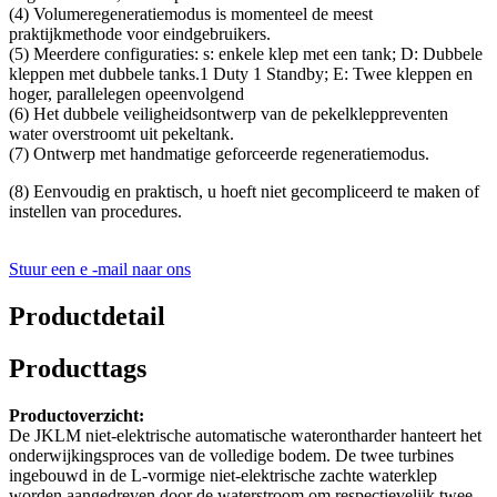
(4) Volumeregeneratiemodus is momenteel de meest
praktijkmethode voor eindgebruikers.
(5) Meerdere configuraties: s: enkele klep met een tank; D: Dubbele
kleppen met dubbele tanks.1 Duty 1 Standby; E: Twee kleppen en
hoger, parallelegen opeenvolgend
(6) Het dubbele veiligheidsontwerp van de pekelkleppreventen
water overstroomt uit pekeltank.
(7) Ontwerp met handmatige geforceerde regeneratiemodus.
(8) Eenvoudig en praktisch, u hoeft niet gecompliceerd te maken of
instellen van procedures.
Stuur een e -mail naar ons
Productdetail
Producttags
Productoverzicht:
De JKLM niet-elektrische automatische waterontharder hanteert het
onderwijkingsproces van de volledige bodem. De twee turbines
ingebouwd in de L-vormige niet-elektrische zachte waterklep
worden aangedreven door de waterstroom om respectievelijk twee