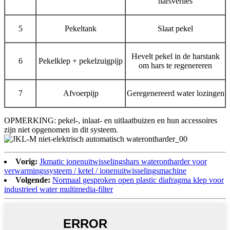
harsverlies
5
Pekeltank
Slaat pekel
Hevelt pekel in de harstank
6
Pekelklep + pekelzuigpijp
om hars te regenereren
7
Afvoerpijp
Geregenereerd water lozingen
OPMERKING: pekel-, inlaat- en uitlaatbuizen en hun accessoires
zijn niet opgenomen in dit systeem.
Vorig:
Jkmatic ionenuitwisselingshars waterontharder voor
verwarmingssysteem / ketel / ionenuitwisselingsmachine
Volgende:
Normaal gesproken open plastic diafragma klep voor
industrieel water multimedia-filter