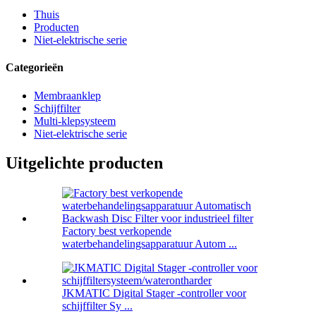
Thuis
Producten
Niet-elektrische serie
Categorieën
Membraanklep
Schijffilter
Multi-klepsysteem
Niet-elektrische serie
Uitgelichte producten
Factory best verkopende
waterbehandelingsapparatuur Autom ...
JKMATIC Digital Stager -controller voor
schijffilter Sy ...