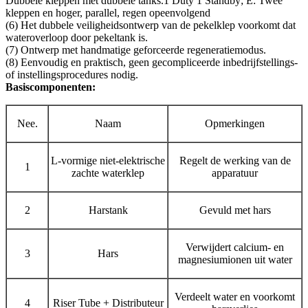
Dubbele kleppen met dubbele tanks.1 Duty 1 Standby; E: Twee
kleppen en hoger, parallel, regen opeenvolgend
(6) Het dubbele veiligheidsontwerp van de pekelklep voorkomt dat
wateroverloop door pekeltank is.
(7) Ontwerp met handmatige geforceerde regeneratiemodus.
(8) Eenvoudig en praktisch, geen gecompliceerde inbedrijfstellings-
of instellingsprocedures nodig.
Basiscomponenten:
Nee.
Naam
Opmerkingen
L-vormige niet-elektrische
Regelt de werking van de
1
zachte waterklep
apparatuur
2
Harstank
Gevuld met hars
Verwijdert calcium- en
3
Hars
magnesiumionen uit water
Verdeelt water en voorkomt
4
Riser Tube + Distributeur