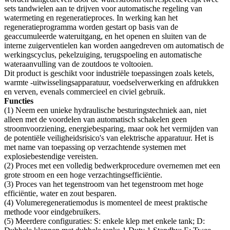
sets tandwielen aan te drijven voor automatische regeling van
watermeting en regeneratieproces. In werking kan het
regeneratieprogramma worden gestart op basis van de
geaccumuleerde wateruitgang, en het openen en sluiten van de
interne zuigerventielen kan worden aangedreven om automatisch de
werkingscyclus, pekelzuiging, terugspoeling en automatische
wateraanvulling van de zoutdoos te voltooien.
Dit product is geschikt voor industriële toepassingen zoals ketels,
warmte -uitwisselingsapparatuur, voedselverwerking en afdrukken
en verven, evenals commercieel en civiel gebruik.
Functies
(1) Neem een ​​unieke hydraulische besturingstechniek aan, niet
alleen met de voordelen van automatisch schakelen geen
stroomvoorziening, energiebesparing, maar ook het vermijden van
de potentiële veiligheidsrisico's van elektrische apparatuur. Het is
met name van toepassing op verzachtende systemen met
explosiebestendige vereisten.
(2) Proces met een volledig bedwerkprocedure overnemen met een
grote stroom en een hoge verzachtingsefficiëntie.
(3) Proces van het tegenstroom van het tegenstroom met hoge
efficiëntie, water en zout besparen.
(4) Volumeregeneratiemodus is momenteel de meest praktische
methode voor eindgebruikers.
(5) Meerdere configuraties: S: enkele klep met enkele tank; D: