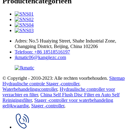
Productencategorieën
Adres: No.5 Huaiying Street, Shahe Industrial Zone,
Changping District, Beijing, China 102206
Telefoon: +86 18518516197
jkmatic06@kangjiezc.com
© Copyright - 2010-2023: Alle rechten voorbehouden.
Sitemap
Hydraulische controle Stager -controller
,
Waterbehandelingscontroller
,
Hydraulische controller voor
verzachter en filter
,
China Self Flush Disc Filter en Auto Self
Reinigingsfilter
,
Stager -controller voor waterbehandeling
gelijkwaardig
,
Stager -controller
,