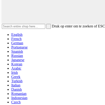
Druk op enter om te zoeken of ESC 
English
French
German
Portuguese
Spanish
Russian
Japanese
Korean
Arabic
Irish
Greek
Turkish
Italian
Danish
Romanian
Indonesian
Czech