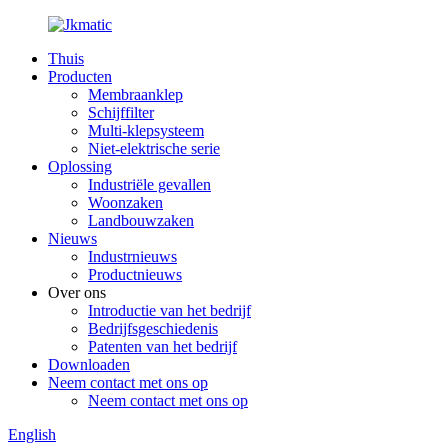
Thuis
Producten
Membraanklep
Schijffilter
Multi-klepsysteem
Niet-elektrische serie
Oplossing
Industriële gevallen
Woonzaken
Landbouwzaken
Nieuws
Industrnieuws
Productnieuws
Over ons
Introductie van het bedrijf
Bedrijfsgeschiedenis
Patenten van het bedrijf
Downloaden
Neem contact met ons op
Neem contact met ons op
English